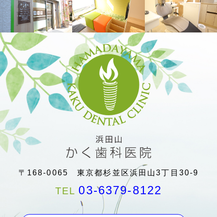
・18日(火)～19日(水)：休診
・23日(日)：最終受付16:30まで
・25日(火)：休診
・30日(日)～31日(月)：休診
その他は通常通りです。
2026.6.8
2026年7月の診療スケジュール変
更日について
・1日(水)：休診
・5日(日)：最終受付16:30まで
・7日(火)：休診
・12日(日)：最終受付16:30まで
・14日(火)：休診
〒168-0065 東京都杉並区浜田山3丁目30-9
・19日(日)：最終受付16:30まで
03-6379-8122
TEL
・20日(月・海の日)～22日(水)：休診
・26日(日)：最終受付16:30まで