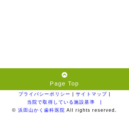
・28日(日)：最終受付16:30まで
・30日(火)：休診
その他は通常通りです。
2026.4.6
2026年5月の診療スケジュール変
更日について
・3日(日)：最終受付16:30まで
・4日(月)～7日(木)：休診
・10日(日)：最終受付16:30まで
・12日(火)：休診
・17日(日)：最終受付16:30まで
Page Top
・18日(月)：最終受付18:00まで
プライバシーポリシー
|
サイトマップ
|
・19日(火)～20日(水)：休診
当院で取得している施設基準 |
・23日(土)：最終受付17:00まで
©
浜田山かく歯科医院
All rights reserved.
・24日(日)：最終受付16:30まで
・26日(火)：休診