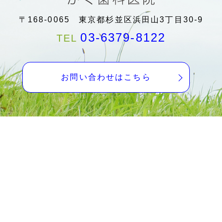
・12日(日)：最終受付16:30まで
・14日(火)：休診
〒168-0065 東京都杉並区浜田山3丁目30-9
・19日(日)：最終受付16:30まで
03-6379-8122
TEL
・20日(月・海の日)～22日(水)：休診
・26日(日)：最終受付16:30まで
・28日(火)：休診
お問い合わせはこちら
その他は通常通りです。
2026.5.8
2026年6月の診療スケジュール変
更日について
・2日(火)～3日(水)：休診
・7日(日)：最終受付16:30まで
・9日(火)：休診
・14日(日)：最終受付16:30まで
・15日(月)～18日(木)：休診
・21日(日)：最終受付16:30まで
・23日(火)：休診