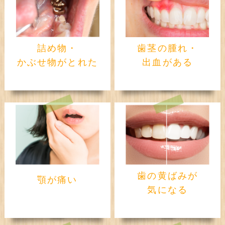
詰め物・
歯茎の腫れ・
かぶせ物がとれた
出血がある
歯の黄ばみが
顎が痛い
気になる