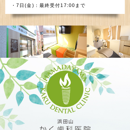
・7日(金)：最終受付17:00まで
・9日(日)：最終受付16:30まで
・11日(火・山の日)：休診
・13日(木)：午前12:00まで/午後16:30〜
・16日(日)：最終受付16:30まで
・18日(火)～19日(水)：休診
・23日(日)：最終受付16:30まで
・25日(火)：休診
・30日(日)～31日(月)：休診
その他は通常通りです。
2026.6.8
2026年7月の診療スケジュール変
更日について
・1日(水)：休診
・5日(日)：最終受付16:30まで
・7日(火)：休診